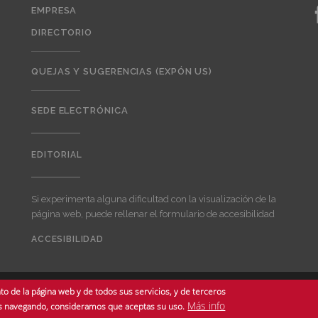
EMPRESA
DIRECTORIO
QUEJAS Y SUGERENCIAS (EXPÓN US)
SEDE ELECTRÓNICA
EDITORIAL
Editorial
Si experimenta alguna dificultad con la visualización de la
página web, puede rellenar el formulario de accesibilidad
ACCESIBILIDAD
User
account
menu
o de la página web y de todos sus servicios, y de terceros
ados -
Más info
núas navegando, consideramos que aceptas su uso.