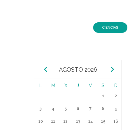
navegación
CIENCIAS
AGOSTO 2026
Paginación
L
M
J
V
S
D
27
28
29
30
31
1
2
3
4
5
6
7
8
9
10
11
12
13
14
15
16