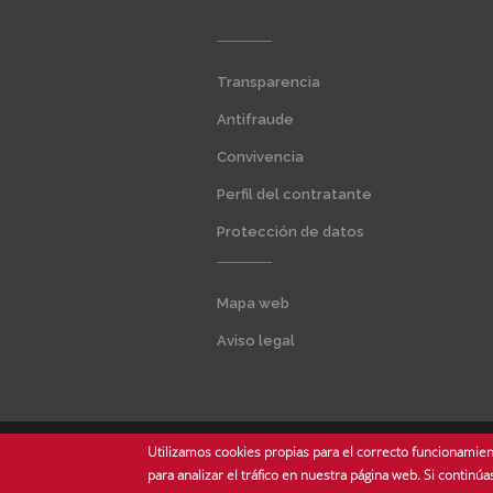
Menú
Transparencia
extra
1
Antifraude
Convivencia
Perfil del contratante
Protección de datos
Menú
Mapa web
extra
2
Aviso legal
Utilizamos cookies propias para el correcto funcionamient
© Copyright 2025 Universidad de Sevilla - Todos los derechos reserv
para analizar el tráfico en nuestra página web. Si conti