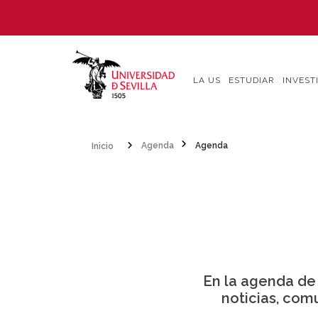
Pasar
al
contenido
principal
LA US
ESTUDIAR
INVEST
Inicio
Agenda
Agenda
Sobrescribir
enlaces
de
ayuda
a
En la agenda de
la
noticias, com