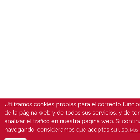
Utilizamos cookies propias para el correcto funci
de la página web y de todos sus servicios, y de te
analizar el tráfico en nuestra página web. Si contin
navegando, consideramos que aceptas su uso.
Más 