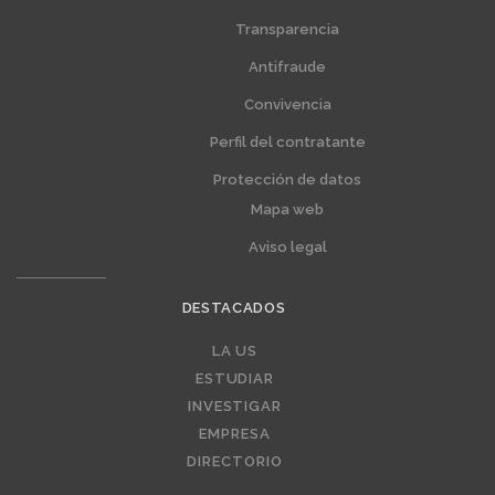
Transparencia
Menú
Menú
extra
extra
Antifraude
1
2
Convivencia
Perfil del contratante
Protección de datos
Mapa web
Aviso legal
DESTACADOS
LA US
Editorial
ESTUDIAR
INVESTIGAR
EMPRESA
DIRECTORIO