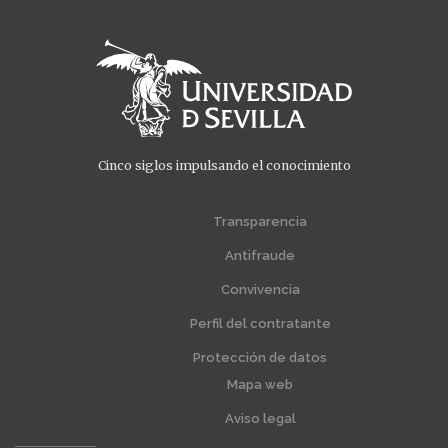
Cinco siglos impulsando el conocimiento
Menú
Menú
extra
extra
Transparencia
1
2
Antifraude
Convivencia
Perfil del contratante
Protección de datos
Mapa web
Aviso legal