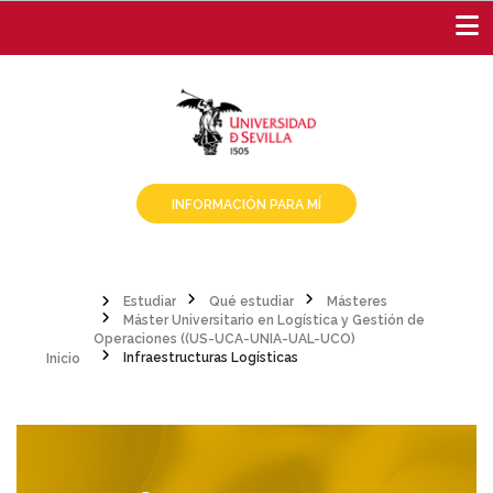
Pasar
al
contenido
principal
INFORMACIÓN PARA MÍ
Estudiar
Qué estudiar
Másteres
Máster Universitario en Logística y Gestión de
Sobrescribir
Inicio
Operaciones ((US-UCA-UNIA-UAL-UCO)
Infraestructuras Logísticas
enlaces
de
ayuda
a