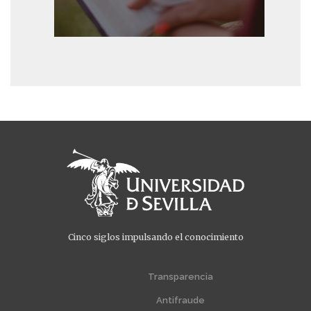
Cinco siglos impulsando el conocimiento
Menú
Menú
extra
extra
Transparencia
1
2
Antifraude