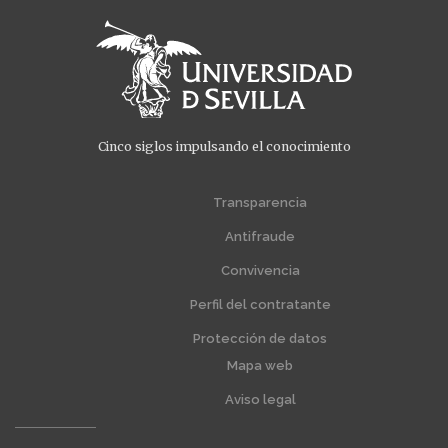
Cinco siglos impulsando el conocimiento
Transparencia
Menú
Menú
extra
extra
Antifraude
1
2
Convivencia
Perfil del contratante
Protección de datos
Mapa web
Aviso legal