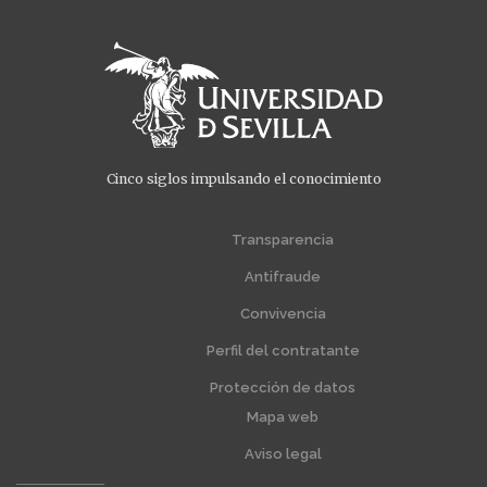
Cinco siglos impulsando el conocimiento
Transparencia
Menú
Menú
extra
extra
Antifraude
1
2
Convivencia
Perfil del contratante
Protección de datos
Mapa web
Aviso legal