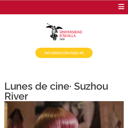
Pasar
al
contenido
principal
INFORMACIÓN PARA MÍ
Lunes de cine· Suzhou
River