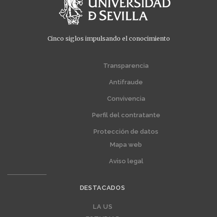
Cinco siglos impulsando el conocimiento
Menú
Menú
extra
extra
Transparencia
1
2
Antifraude
Convivencia
Perfil del contratante
Protección de datos
Mapa web
Aviso legal
DESTACADOS
Editorial
LA US